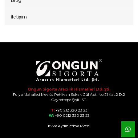
Blog
İletişim
Ongun Sigorta Aracılık Hizmetleri Ltd. Şti.
Fulya Mahallesi Mevlüt Pehlivan Sokak Gül Apt. No:21 Kat:2 D:2
Gayrettepe Şişli-İST.
T:
+90 212 320 23 23
W:
+90 0212 320 23 23
Kvkk Aydınlatma Metni