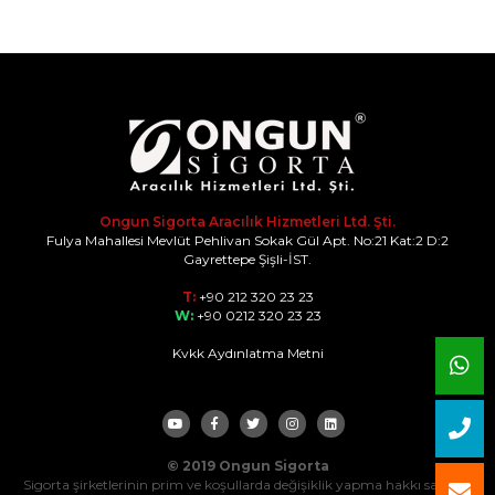
Ongun Sigorta Aracılık Hizmetleri Ltd. Şti.
Fulya Mahallesi Mevlüt Pehlivan Sokak Gül Apt. No:21 Kat:2 D:2
Gayrettepe Şişli-İST.
T:
+90 212 320 23 23
W:
+90 0212 320 23 23
Kvkk Aydınlatma Metni
© 2019 Ongun Sigorta
Sigorta şirketlerinin prim ve koşullarda değişiklik yapma hakkı saklıdır.