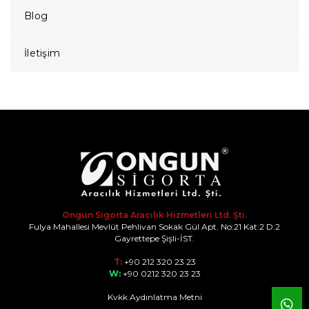
Blog
İletişim
Ongun Sigorta Aracılık Hizmetleri Ltd. Şti.
Fulya Mahallesi Mevlüt Pehlivan Sokak Gül Apt. No:21 Kat:2 D:2
Gayrettepe Şişli-İST.
T:
+90 212 320 23 23
W:
+90 0212 320 23 23
Kvkk Aydınlatma Metni