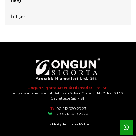
Blog
İletişim
Ongun Sigorta Aracılık Hizmetleri Ltd. Şti.
Fulya Mahallesi Mevlüt Pehlivan Sokak Gül Apt. No:21 Kat:2 D:2
Gayrettepe Şişli-İST.
T:
+90 212 320 23 23
W:
+90 0212 320 23 23
Kvkk Aydınlatma Metni