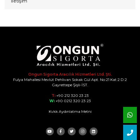
İletişim
Ongun Sigorta Aracılık Hizmetleri Ltd. Şti.
Fulya Mahallesi Mevlüt Pehlivan Sokak Gül Apt. No:21 Kat:2 D:2
Gayrettepe Şişli-İST.
T:
+90 212 320 23 23
W:
+90 0212 320 23 23
Kvkk Aydınlatma Metni