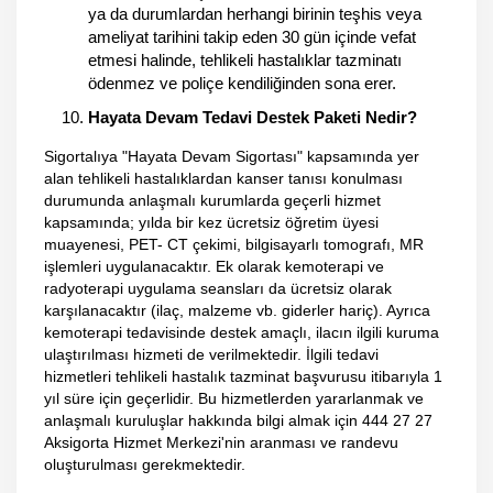
ya da durumlardan herhangi birinin teşhis veya
ameliyat tarihini takip eden 30 gün içinde vefat
etmesi halinde, tehlikeli hastalıklar tazminatı
ödenmez ve poliçe kendiliğinden sona erer.
Hayata Devam Tedavi Destek Paketi Nedir?
Sigortalıya "Hayata Devam Sigortası" kapsamında yer
alan tehlikeli hastalıklardan kanser tanısı konulması
durumunda anlaşmalı kurumlarda geçerli hizmet
kapsamında; yılda bir kez ücretsiz öğretim üyesi
muayenesi, PET- CT çekimi, bilgisayarlı tomografı, MR
işlemleri uygulanacaktır. Ek olarak kemoterapi ve
radyoterapi uygulama seansları da ücretsiz olarak
karşılanacaktır (ilaç, malzeme vb. giderler hariç). Ayrıca
kemoterapi tedavisinde destek amaçlı, ilacın ilgili kuruma
ulaştırılması hizmeti de verilmektedir. İlgili tedavi
hizmetleri tehlikeli hastalık tazminat başvurusu itibarıyla 1
yıl süre için geçerlidir. Bu hizmetlerden yararlanmak ve
anlaşmalı kuruluşlar hakkında bilgi almak için 444 27 27
Aksigorta Hizmet Merkezi'nin aranması ve randevu
oluşturulması gerekmektedir.