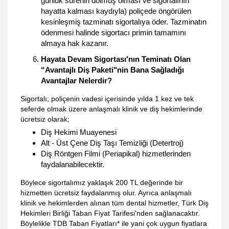
günlük sürenin dolmuş olması ve sigortalının
hayatta kalması kaydıyla) poliçede öngörülen
kesinleşmiş tazminatı sigortalıya öder. Tazminatın
ödenmesi halinde sigortacı primin tamamını
almaya hak kazanır.
Hayata Devam Sigortası'nın Teminatı Olan
“Avantajlı Diş Paketi"nin Bana Sağladığı
Avantajlar Nelerdir?
Sigortalı; poliçenin vadesi içerisinde yılda 1 kez ve tek
seferde olmak üzere anlaşmalı klinik ve diş hekimlerinde
ücretsiz olarak;
Diş Hekimi Muayenesi
Alt - Üst Çene Diş Taşı Temizliği (Detertroj)
Diş Röntgen Filmi (Periapikal) hizmetlerinden
faydalanabilecektir.
Böylece sigortalımız yaklaşık 200 TL değerinde bir
hizmetten ücretsiz faydalanmış olur. Ayrıca anlaşmalı
klinik ve hekimlerden alınan tüm dental hizmetler, Türk Diş
Hekimleri Birliği Taban Fiyat Tarifesi'nden sağlanacaktır.
Böylelikle TDB Taban Fiyatları* ile yani çok uygun fiyatlara