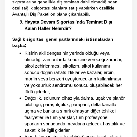
sigortalarına genellikle diş teminatı dahil olmadığından,
özel sağlık sigortası olanlara satış yapılırken özellikle
Avantajlı Diş Paketi ön plana çıkarılabilir.
Hayata Devam Sigortası'nda Teminat Dışı
Kalan Haller Nelerdir?
Sağlık sigortası genel şartlarındaki istisnalardan
başka;
Kişinin akli dengesinin yerinde olduğu veya
olmadığı zamanlarda kendisine vereceği zararlar,
alkol zehirlenmesi, alkolizm, alkol kullanımı
sonucu doğan rahatsızlıklar ve kazalar, eroin,
morfin veya benzeri uyuşturucuların kullanılması
ve yoksunluk sendromu sonucu oluşabilecek her
türlü giderler,
Dağcılık, solunum cihazıyla dalma, uçak ve planör
pilotluğu, paraşütçülük, parapant, delta kanatla
uçma ve bunlarla sınırlı olmayan diğer tehlikeli
faaliyetler ile tüm yarışlar, tüm profesyonel
sporların sonucunda meydana gelecek hastalık ve
sakatlık ile ilgili giderler,
Sigortalının intihara teşebbüsü veya kasıtlı olarak