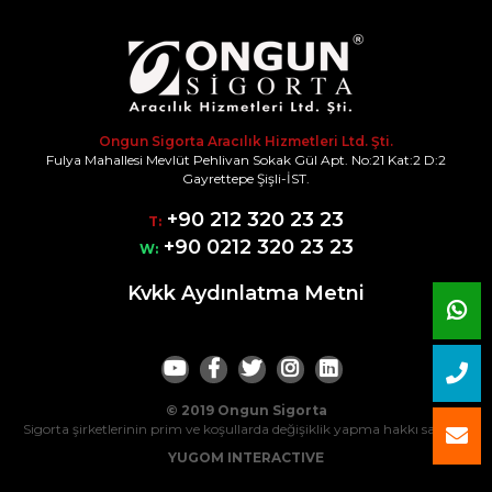
Ongun Sigorta Aracılık Hizmetleri Ltd. Şti.
Fulya Mahallesi Mevlüt Pehlivan Sokak Gül Apt. No:21 Kat:2 D:2
Gayrettepe Şişli-İST.
+90 212 320 23 23
T:
+90 0212 320 23 23
W:
Kvkk Aydınlatma Metni
© 2019 Ongun Sigorta
Sigorta şirketlerinin prim ve koşullarda değişiklik yapma hakkı saklıdır.
YUGOM INTERACTIVE