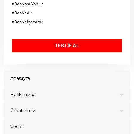
#BesNasılYapılır
#BesNedir
#BesNeİşeYarar
TEKLİF AL
Anasayfa
Hakkımızda
Ürünlerimiz
Video