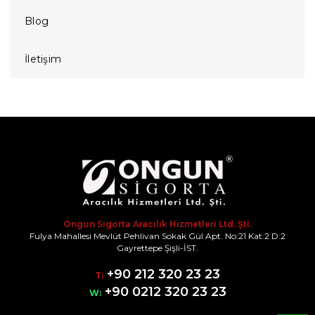
Blog
İletişim
Ongun Sigorta Aracılık Hizmetleri Ltd. Şti.
Fulya Mahallesi Mevlüt Pehlivan Sokak Gül Apt. No:21 Kat:2 D:2
Gayrettepe Şişli-İST.
+90 212 320 23 23
T:
+90 0212 320 23 23
W: