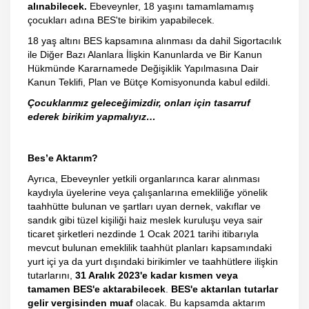
alınabilecek.
Ebeveynler, 18 yaşını tamamlamamış
çocukları adına BES'te birikim yapabilecek.
18 yaş altını BES kapsamına alınması da dahil Sigortacılık
ile Diğer Bazı Alanlara İlişkin Kanunlarda ve Bir Kanun
Hükmünde Kararnamede Değişiklik Yapılmasına Dair
Kanun Teklifi, Plan ve Bütçe Komisyonunda kabul edildi.
Çocuklarımız geleceğimizdir, onları için tasarruf
ederek birikim yapmalıyız…
Bes’e Aktarım?
Ayrıca, Ebeveynler yetkili organlarınca karar alınması
kaydıyla üyelerine veya çalışanlarına emekliliğe yönelik
taahhütte bulunan ve şartları uyan dernek, vakıflar ve
sandık gibi tüzel kişiliği haiz meslek kuruluşu veya sair
ticaret şirketleri nezdinde 1 Ocak 2021 tarihi itibarıyla
mevcut bulunan emeklilik taahhüt planları kapsamındaki
yurt içi ya da yurt dışındaki birikimler ve taahhütlere ilişkin
tutarlarını,
31 Aralık 2023'e
kadar kısmen veya
tamamen BES'e aktarabilecek
.
BES'e aktarılan tutarlar
gelir vergisinden muaf
olacak. Bu kapsamda aktarım