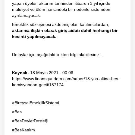
yapan üyeler, aktarım tarihinden itibaren 3 yıl içinde
maluliyet ve ölüm haricindeki bir nedenle sistemden
ayrılamayacak.
Emeklilik sözleşmesi akdetmiş olan katılımcılardan,
aktarıma ilişkin olarak giriş aidatı dahil herhangi bir
kesinti yapılmayacak.
Detaylar için aşağıdaki linkten bilgi alabilirsiniz…
Kaynak:
18 Mayıs 2021 - 00:06
https://www.finansgundem.com/haber/18-yas-altina-bes-
komisyondan-gecti/157174
#BireyselEmeklilkSistemi
#Bes
#BesDevletDesteği
#BesKatılım