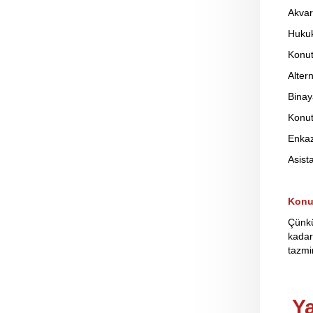
Akvar
Hukuk
Konut
Alter
Binay
Konut
Enkaz
Asist
Konut
Çünkü
kadar
tazmin
Ya