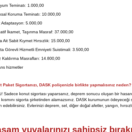
yum Teminatı: 1.000,00
sal Koruma Teminatı: 10.000,00
 Adaptasyon: 5.000,00
natif İkamet, Taşınma Masraf: 37.000,00
a Ait Sabit Kıymet Hırsızlık: 15.000,00
ta Görevli Hizmetli Emniyeti Suistimali: 3.500,00
 Kaldırma Masrafları: 14.800,00
ans hizmetler
 Paket Sigortanızı, DASK poliçenizle birlikte yapmalısınız neden?
! Sadece konut sigortası yaparsanız, deprem sonucu oluşan bir hasar
 kısmını sigorta şirketinden alamazsınız. DASK kurumunun ödeyeceği s
 edebilirsiniz. Evlerinizi deprem, sel, diğer doğal afetler, yangın, hırsız
şam yuvalarınızı sahipsiz bıra