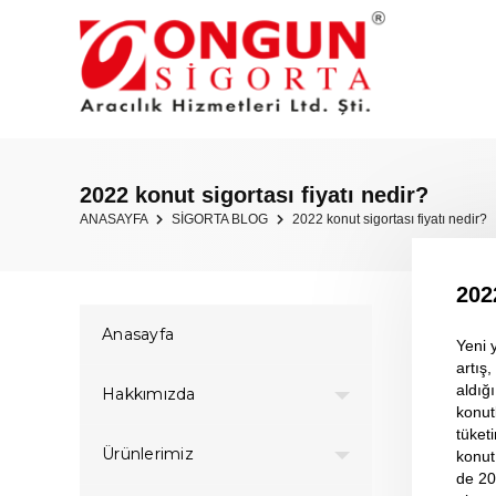
2022 konut sigortası fiyatı nedir?
ANASAYFA
SİGORTA BLOG
2022 konut sigortası fiyatı nedir?
202
Anasayfa
Yeni 
artış,
aldığı
Hakkımızda
konutl
tüket
Ürünlerimiz
konut
de 202