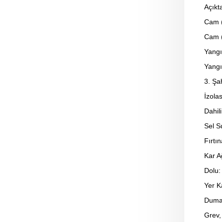
Açıkt
Cam (
Cam (
Yangı
Yangı
3. Şa
İzola
Dahil
Sel S
Fırtı
Kar A
Dolu:
Yer K
Duma
Grev,