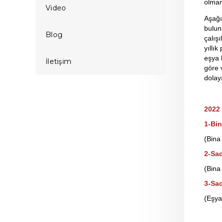
olmam
Video
Aşağı
bulun
Blog
çalışı
yıllı
eşya 
İletişim
göre v
dolayı
2022 
1-Bin
(Bina
2-Sad
(Bina
3-Sad
(Eşya