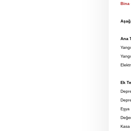
Bina 
Aşağı
Ana 
Yangı
Yangı
Elekt
Ek Te
Depre
Depre
Eşya 
Değer
Kasa 