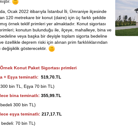
ıştır.
da, Ocak 2022 itibarıyla İstanbul İli, Ümraniye ilçesinde
an 120 metrekare bir konut (daire) için üç farklı şekilde
lmış örnek teklif primleri yer almaktadır. Konut sigortası
k primleri; konutun bulunduğu ile, ilçeye, mahalleye, bina ve
bedeline veya başka bir deyişle toplam sigorta bedeline
e özellikle deprem riski için alınan prim farklılıklarından
 değişiklik gösterecektir.
Örnek Konut Paket Sigortası primleri
a + Eşya teminatlı:
519,70.TL
 300 bin TL, Eşya 70 bin TL)
ece bina teminatlı:
355,99.TL
 bedeli 300 bin TL)
ece eşya teminatlı:
217,17.TL
 bedeli: 70 bin TL)