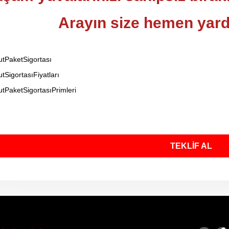
Arayın size hemen yar
tPaketSigortası
tSigortasıFiyatları
tPaketSigortasıPrimleri
TEKLİF AL