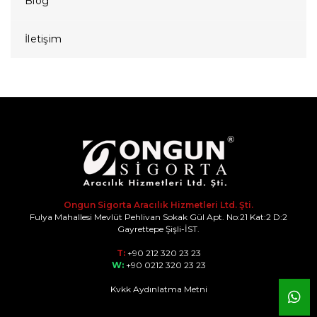
Blog
İletişim
Ongun Sigorta Aracılık Hizmetleri Ltd. Şti.
Fulya Mahallesi Mevlüt Pehlivan Sokak Gül Apt. No:21 Kat:2 D:2
Gayrettepe Şişli-İST.
T:
+90 212 320 23 23
W:
+90 0212 320 23 23
Kvkk Aydınlatma Metni