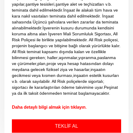
yapılar,şantiye tesisleri,şantiye alet ve teçhizatları v.b.
teminata dahil edilmektedir.İnşaat ile alakalı tüm hava ve
kara nakil vasıtaları teminata dahil edilmektedir. İnşaat
sahasında Üçüncü şahıslara verilen zararlar da teminata
alınabilmektedir.İşverenin kusuru durumunda kendisini
koruma altına alan İşveren Mali Sorumluluk Sigortası, All
Risk Poliçesi ile birlikte yapılabilmektedir. All Risk poliçesi,
projenin başlangıcı ve bitişine bağlı olarak yürürlükte kalır.
All Risk teminat kapsamı dışında kalan ve özellikle
bilinmesi gereken; haller;aşınmalar,yıpranma,paslanma
ve çürümeler,plan,proje veya hesap hatasından dolayı
meydana gelecek fiziksel ziya ve hasarlar,inşaatın
gecikmesi veya kısmen durması,inşaatın estetik kusurları
v.b. olarak sayılabilir. All Risk poliçelerde sigortalı;
sigortacı ile kararlaştırılan ödeme takvimine uyar.Peşinat
ya da ilk taksit ödenmeden teminat başlamayacaktır.
Daha detaylı bilgi almak için tıklayın
.
TEKLİF AL