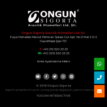
Ongun Sigorta Aracılık Hizmetleri Ltd. Şti.
Fulya Mahallesi Mevlüt Pehlivan Sokak Gül Apt. No:21 Kat:2 D:2
Gayrettepe Şişli-İST.
T:
+90 212 320 23 23
W:
+90 0212 320 23 23
Kvkk Aydınlatma Metni
© 2019 Ongun Sigorta
Sigorta şirketlerinin prim ve koşullarda değişiklik yapma hakkı saklıdır.
YUGOM INTERACTIVE