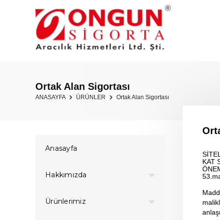
Ortak Alan Sigortası
ANASAYFA
ÜRÜNLER
Ortak Alan Sigortası
Ort
Anasayfa
SİTE
KAT 
ÖNEM
Hakkımızda
53.ma
Madde
Ürünlerimiz
malik
anlaş