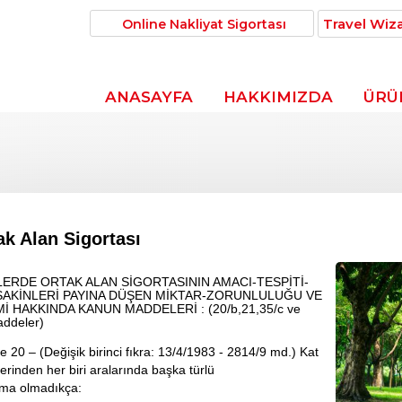
Travel Wiz
Online Nakliyat Sigortası
ANASAYFA
HAKKIMIZDA
ÜRÜ
ak Alan Sigortası
LERDE ORTAK ALAN SİGORTASININ AMACI-TESPİTİ-
SAKİNLERİ PAYINA DÜŞEN MİKTAR-ZORUNLULUĞU VE
İ HAKKINDA KANUN MADDELERİ : (20/b,21,35/c ve
ddeler)
 20 – (Değişik birinci fıkra: 13/4/1983 - 2814/9 md.) Kat
lerinden her biri aralarında başka türlü
ma olmadıkça: