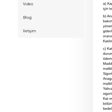
a) Ka
Video
için 
b) An
Blog
bakım
yöneti
İletişim
gider
oranı
Katıl
c) Ka
durum
ödem
Madde
malikl
Sigor
Anaga
malikl
Yalnı
sigor
Kat m
bölüm
bedel