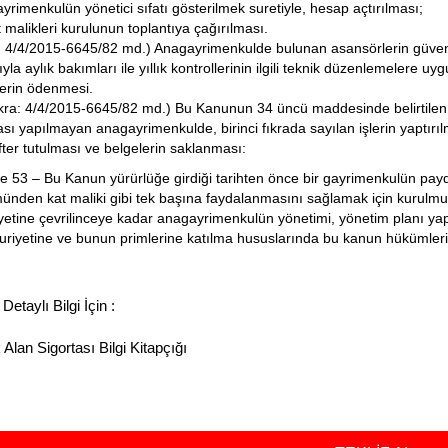
yrimenkulün yönetici sıfatı gösterilmek suretiyle, hesap açtırılması;
t malikleri kurulunun toplantıya çağırılması.
k: 4/4/2015-6645/82 md.) Anagayrimenkulde bulunan asansörlerin güvenli
la aylık bakımları ile yıllık kontrollerinin ilgili teknik düzenlemelere uyg
lerin ödenmesi.
ıkra: 4/4/2015-6645/82 md.) Bu Kanunun 34 üncü maddesinde belirtilen 
sı yapılmayan anagayrimenkulde, birinci fıkrada sayılan işlerin yaptır
fter tutulması ve belgelerin saklanması:
 53 – Bu Kanun yürürlüğe girdiği tarihten önce bir gayrimenkulün payd
ünden kat maliki gibi tek başına faydalanmasını sağlamak için kurulmuş
yetine çevrilinceye kadar anagayrimenkulün yönetimi, yönetim planı yap
riyetine ve bunun primlerine katılma hususlarında bu kanun hükümleri
Detaylı Bilgi İçin :
 Alan Sigortası Bilgi Kitapçığı