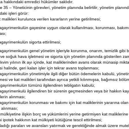
ta hakkındaki emredici hükümler saklıdır.
 35 – Yöneticinin görevleri, yönetim planında belirtilir; yönetim planı
aki işleri görür:
 malikleri kurulunca verilen kararların yerine getirilmesi;
agayrimenkulün gayesine uygun olarak kullanılması, korunması, bakımı 
ası;
agayrimenkulün sigorta ettirilmesi;
agayrimenkulün genel yönetim işleriyle korunma, onarım, temizlik gibi ba
 ve soğuk hava işletmesi ve sigorta için yönetim planında gösterilen z
akvim yılının ilk ayı içinde, kat maliklerinden avans olarak münasip mi
si halinde, geri kalan işler için tekrar avans toplanması;
agayrimenkulün yönetimiyle ilgili diğer bütün ödemelerin kabulü, yöneti
esi ve kat malikleri tarafından ayrıca yetkili kılınmışsa, bağımsız bölüm
agayrimenkulün tümünü ilgilendiren tebligatın kabulü;
agayrimenkulü ilgilendiren bir sürenin geçmesinden veya bir hakkın k
lerin alınması;
agayrimenkulün korunması ve bakımı için kat maliklerinin yararına olan h
 alınması;
t mülkiyetine ilişkin borç ve yükümlerini yerine getirmiyen kat maliklerine
i ipotek hakkının kat mülkiyeti kütüğüne tescil ettirilmesi;
pladığı paraları ve avansları yatırmak ve gerektiğinde almak üzere mut