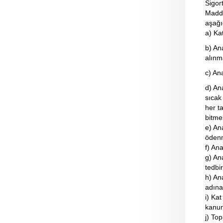
Sigor
Madde
aşağıd
a) Kat
b) An
alınm
c) An
d) An
sıcak
her t
bitme
e) An
ödenm
f) An
g) An
tedbir
h) An
adına
i) Ka
kanun
j) To