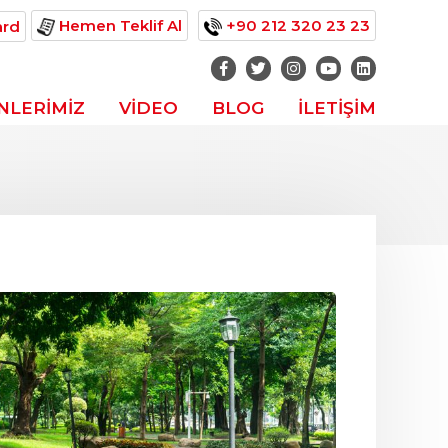
Hemen Teklif Al
+90 212 320 23 23
ard
NLERİMİZ
VİDEO
BLOG
İLETİŞİM