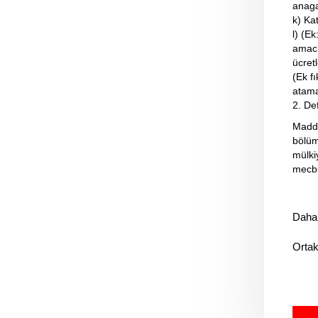
anaga
k) Ka
l) (E
amacıy
ücret
(Ek f
atama
2. De
Madde
bölüm
mülki
mecbu
Daha 
Ortak