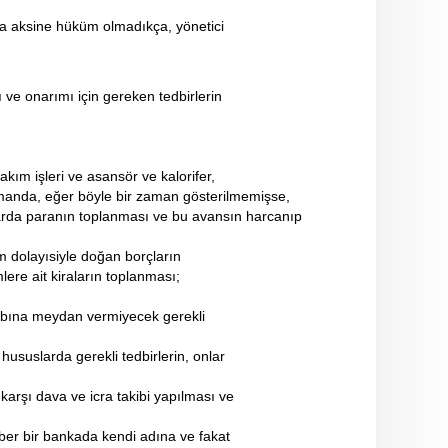
nda aksine hüküm olmadıkça, yönetici
ve onarımı için gereken tedbirlerin
kım işleri ve asansör ve kalorifer,
amanda, eğer böyle bir zaman gösterilmemişse,
ktarda paranın toplanması ve bu avansın harcanıp
m dolayısiyle doğan borçların
lere ait kiraların toplanması;
aybına meydan vermiyecek gerekli
ususlarda gerekli tedbirlerin, onlar
 karşı dava ve icra takibi yapılması ve
eber bir bankada kendi adına ve fakat