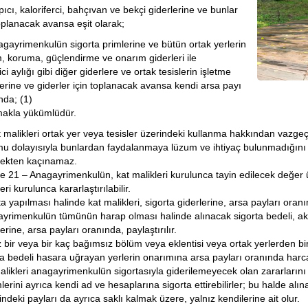
pıcı, kaloriferci, bahçıvan ve bekçi giderlerine ve bunlar
toplanacak avansa eşit olarak;
agayrimenkulün sigorta primlerine ve bütün ortak yerlerin
, koruma, güçlendirme ve onarım giderleri ile
ci aylığı gibi diğer giderlere ve ortak tesislerin işletme
lerine ve giderler için toplanacak avansa kendi arsa payı
nda; (1)
makla yükümlüdür.
t malikleri ortak yer veya tesisler üzerindeki kullanma hakkından va
u dolayısıyla bunlardan faydalanmaya lüzum ve ihtiyaç bulunmadığını i
ekten kaçınamaz.
 21 – Anagayrimenkulün, kat malikleri kurulunca tayin edilecek değer ü
eri kurulunca kararlaştırılabilir.
ta yapılması halinde kat malikleri, sigorta giderlerine, arsa payları ora
yrimenkulün tümünün harap olması halinde alınacak sigorta bedeli, a
erine, arsa payları oranında, paylaştırılır.
z bir veya bir kaç bağımsız bölüm veya eklentisi veya ortak yerlerden b
ta bedeli hasara uğrayan yerlerin onarımına arsa payları oranında harca
alikleri anagayrimenkulün sigortasıyla giderilemeyecek olan zararların
lerini ayrıca kendi ad ve hesaplarına sigorta ettirebilirler; bu halde al
indeki payları da ayrıca saklı kalmak üzere, yalnız kendilerine ait olur.