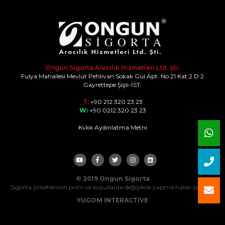
Ongun Sigorta Aracılık Hizmetleri Ltd. Şti.
Fulya Mahallesi Mevlüt Pehlivan Sokak Gül Apt. No:21 Kat:2 D:2
Gayrettepe Şişli-İST.
T:
+90 212 320 23 23
W:
+90 0212 320 23 23
Kvkk Aydınlatma Metni
© 2019 Ongun Sigorta
Sigorta şirketlerinin prim ve koşullarda değişiklik yapma hakkı saklıdır.
YUGOM INTERACTIVE