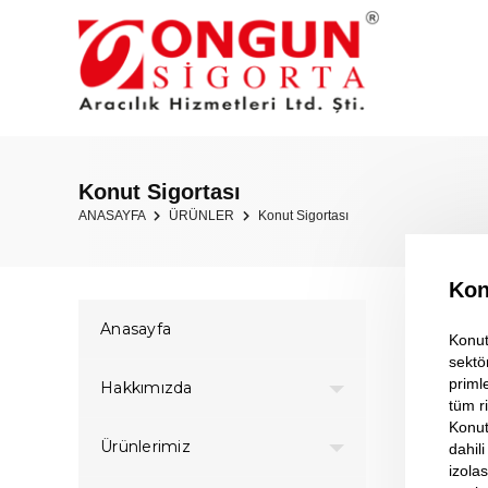
Konut Sigortası
ANASAYFA
ÜRÜNLER
Konut Sigortası
Kon
Anasayfa
Konut 
sektö
primle
Hakkımızda
tüm ri
Konut 
Ürünlerimiz
dahil
izolas