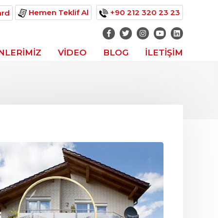
Hemen Teklif Al
+90 212 320 23 23
ard
NLERİMİZ
VİDEO
BLOG
İLETİŞİM