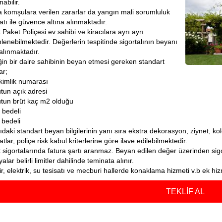
nabilir.
a komşulara verilen zararlar da yangın mali sorumluluk
atı ile güvence altına alınmaktadır.
 Paket Poliçesi ev sahibi ve kiracılara ayrı ayrı
lenebilmektedir. Değerlerin tespitinde sigortalının beyanı
alınmaktadır.
in bir daire sahibinin beyan etmesi gereken standart
ar;
 kimlik numarası
tun açık adresi
tun brüt kaç m2 olduğu
 bedeli
 bedeli
ıdaki standart beyan bilgilerinin yanı sıra ekstra dekorasyon, ziynet, kol
tlar, poliçe risk kabul kriterlerine göre ilave edilebilmektedir.
 sigortalarında fatura şartı aranmaz. Beyan edilen değer üzerinden sigor
alar belirli limitler dahilinde teminata alınır.
gir, elektrik, su tesisatı ve mecburi hallerde konaklama hizmeti v.b ek h
TEKLİF AL