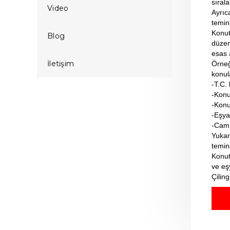
sırala
Video
Ayrıc
temin
Konut
Blog
düzen
esas 
İletişim
Örneğ
konul
-T.C.
-Konu
-Konu
-Eşya
-Cam
Yukar
temina
Konut
ve eşy
Çilin