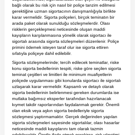
bağlı olarak bu risk için nasıl bir poliçe tanzim edilmesi
gerektiğine uzman sigortacının danışmanlığıyla birlikte
karar vermelidir. Sigorta poliçeleri, birçok teminatın bir
arada paket olarak sunulduğu sözleşmelerdir. Olası
risklerin gerçekleşmesi neticesinde oluşan maddi
kayıpların karşılanmasına yönelik olarak sigortacı ile
sigortalı arasında sigorta sözleşmeleri düzenlenir. Poliçe
primini ödemek isteyen taraf olur ise sigorta ettiren
sıfatıyla poliçeye dahil edilebilir.
Sigorta sözleşmelerinde; tercih edilecek teminatlar, riske
konu sigorta bedellerinin tespiti, riske göre seçilen sigorta
teminat çeşitleri ve limitleri ile minimum muafiyetlerin
poliçede uygulanması gibi konularda sigortacı ile sigortalı
uzlaşarak karar vermelidir. Kapsamlı ve detaylı olarak
sigorta bedellerinin belirlenmesi gereken durumlarda ise
mutlaka bağımsız eksperler tarafından hazırlanacak
kıymet takdir raporlarından faydalanmak gerekir. Önemli
olan eksik veya aşkın sigorta bedelleriyle sigorta
sözleşmesi yaptırmamaktır. Gerçek değerinden yapılan
sigorta sözleşmeleri sayesinde sigortalılar, olası hasarlar
neticesinde maddi kayıplarını tam olarak tazmin
edebilecektir. Özetle ifade etmek gerekirse, risk yönetimi