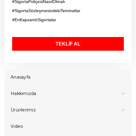
#SigortaPoliçesiNasılOlmalı
#SigortaSözleşmesindekiTeminatlar
#EnKapsamlıSigortalar
TEKLİF AL
Anasayfa
Hakkımızda
Ürünlerimiz
Video