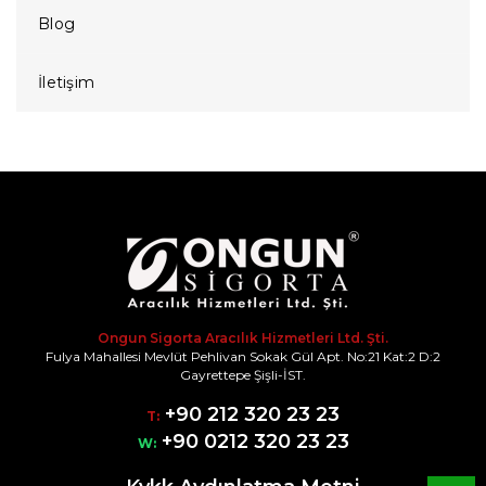
Blog
İletişim
Ongun Sigorta Aracılık Hizmetleri Ltd. Şti.
Fulya Mahallesi Mevlüt Pehlivan Sokak Gül Apt. No:21 Kat:2 D:2
Gayrettepe Şişli-İST.
+90 212 320 23 23
T:
+90 0212 320 23 23
W: