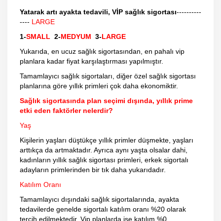
Yatarak artı ayakta tedavili, VİP sağlık sigortası
----------
----
LARGE
1-
SMALL
2-
MEDYUM
3-
LARGE
Yukarıda, en ucuz sağlık sigortasından, en pahalı vip
planlara kadar fiyat karşılaştırması yapılmıştır.
Tamamlayıcı sağlık sigortaları, diğer özel sağlık sigortası
planlarına göre yıllık primleri çok daha ekonomiktir.
Sağlık sigortasında plan seçimi dışında, yıllık prime
etki eden faktörler nelerdir?
Yaş
Kişilerin yaşları düştükçe yıllık primler düşmekte, yaşları
arttıkça da artmaktadır. Ayrıca aynı yaşta olsalar dahi,
kadınların yıllık sağlık sigortası primleri, erkek sigortalı
adayların primlerinden bir tık daha yukarıdadır.
Katılım Oranı
Tamamlayıcı dışındaki sağlık sigortalarında, ayakta
tedavilerde genelde sigortalı katılım oranı %20 olarak
tercih edilmektedir. Vip planlarda ise katılım %0