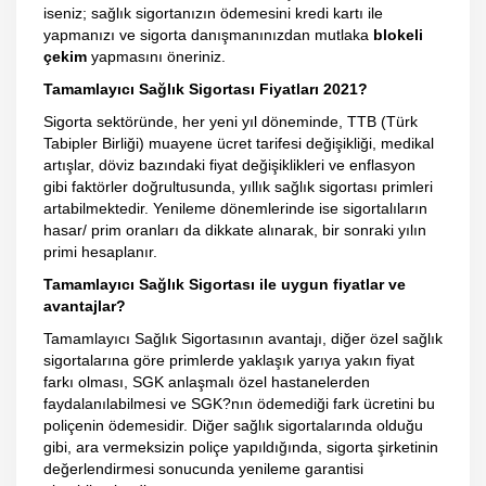
iseniz; sağlık sigortanızın ödemesini kredi kartı ile
yapmanızı ve sigorta danışmanınızdan mutlaka
blokeli
çekim
yapmasını öneriniz.
Tamamlayıcı Sağlık Sigortası Fiyatları 2021?
Sigorta sektöründe, her yeni yıl döneminde, TTB (Türk
Tabipler Birliği) muayene ücret tarifesi değişikliği, medikal
artışlar, döviz bazındaki fiyat değişiklikleri ve enflasyon
gibi faktörler doğrultusunda, yıllık sağlık sigortası primleri
artabilmektedir. Yenileme dönemlerinde ise sigortalıların
hasar/ prim oranları da dikkate alınarak, bir sonraki yılın
primi hesaplanır.
Tamamlayıcı Sağlık Sigortası ile uygun fiyatlar ve
avantajlar?
Tamamlayıcı Sağlık Sigortasının avantajı, diğer özel sağlık
sigortalarına göre primlerde yaklaşık yarıya yakın fiyat
farkı olması, SGK anlaşmalı özel hastanelerden
faydalanılabilmesi ve SGK?nın ödemediği fark ücretini bu
poliçenin ödemesidir. Diğer sağlık sigortalarında olduğu
gibi, ara vermeksizin poliçe yapıldığında, sigorta şirketinin
değerlendirmesi sonucunda yenileme garantisi