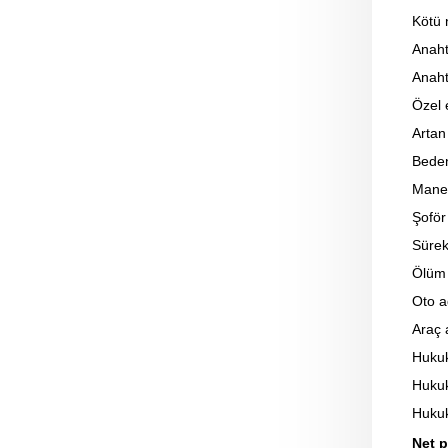
Kötü n
Anaht
Anaht
Özel 
Artan
Beden
Manev
Şoför
Sürekl
Ölüm
Oto 
Araç 
Huku
Hukuk
Hukuk
Net p