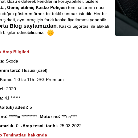
at klozu ekleterek kendilerini koruyabilirler. Sizlere
ıda
, Genişletilmiş Kasko Poliçesi
teminatlarının nasıl
andığını gösteren örnek bir teklif sunmak istedik. Her bir
a şirketi, aynı araç için farklı kasko fiyatlaması yapabilir.
orta Blog sayfamızdan
, Kasko Sigortası ile alakalı
ı bilgiler edinebilirsiniz.
 Araç Bilgileri
ka:
Skoda
anım tarzı:
Hususi (özel)
Kamıq 1.0 tsı 115 DSG Premıum
el:
2020
ka:
41 ******
Koltuk) adedi:
5
no: *****
5n**********
-Motor no: ***
c5****
rsızlık:
0
-Araç tescil tarihi:
25.03.2022
o Teminatları hakkında