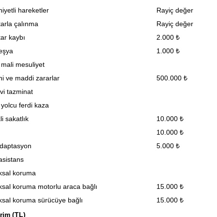
iyetli hareketler
Rayiç değer
arla çalınma
Rayiç değer
ar kaybı
2.000 ₺
eşya
1.000 ₺
 mali mesuliyet
i ve maddi zararlar
500.000 ₺
i tazminat
 yolcu ferdi kaza
i sakatlık
10.000 ₺
10.000 ₺
adaptasyon
5.000 ₺
asistans
ksal koruma
sal koruma motorlu araca bağlı
15.000 ₺
sal koruma sürücüye bağlı
15.000 ₺
rim (TL)