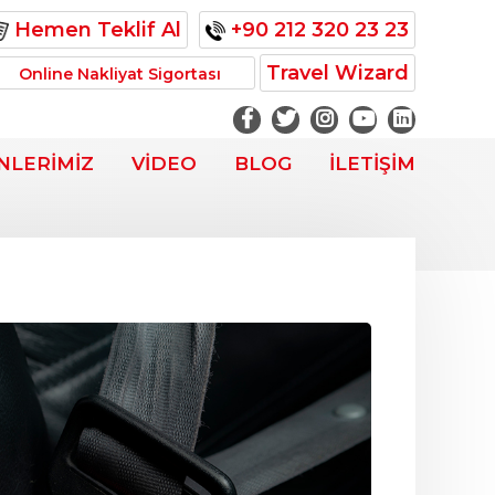
Hemen Teklif Al
+90 212 320 23 23
Travel Wizard
Online Nakliyat Sigortası
NLERİMİZ
VİDEO
BLOG
İLETİŞİM