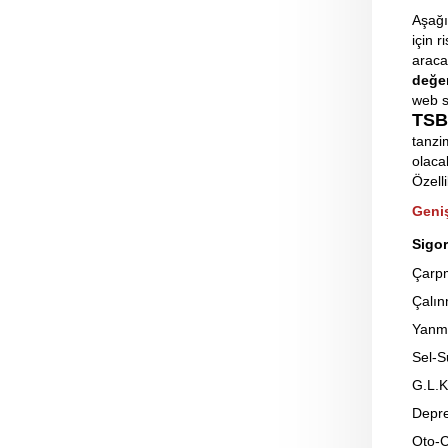
Aşağıd
için r
araca
değe
web s
TSB’
tanzi
olaca
Özelli
Geni
Sigor
Çarp
Çalı
Yanm
Sel-S
G.L.K
Depr
Oto-