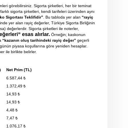
eri görebilirsiniz. Sigorta şirketleri, her bir teminat
rklı sigorta şirketleri, kendi tarifeleri üzerinden aynı
o Sigortası Teklifidir”
. Bu tabloda yer alan
“rayiç
nde yer alan rayiç değerler, Türkiye Sigorta Birliğinin
 değerlerdir. Sigorta şirketleri ile noterler,
eğerleri”
esas alırlar.
Örneğin; kaskonun
da
“kazanın oluş tarihindeki rayiç değer”
geçerli
 o günün piyasa koşullarına göre yeniden hesaplar.
 ile birlikte belirler.
)
Net Prim (TL)
6.587,44 ₺
1.372,49 ₺
14,93 ₺
14,93 ₺
4,48 ₺
7,47 ₺
1.076,17 ₺