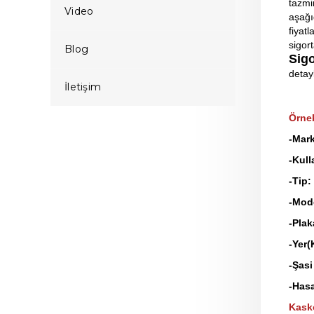
tazmin
Video
aşağ
fiyatl
sigort
Blog
Sig
detayl
İletişim
Örnek
-Mar
-Kull
-Tip:
-Mod
-Pla
-Yer(
-Şasi 
-Hasa
Kask