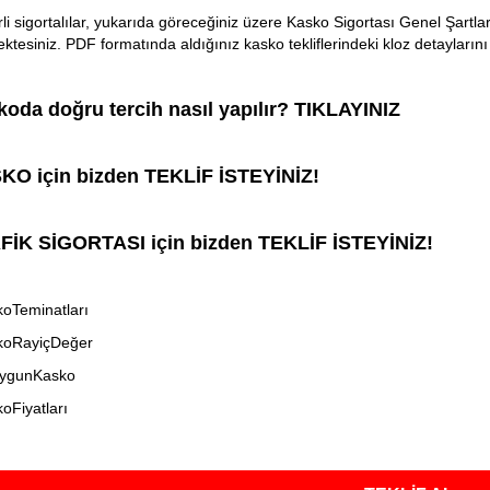
li sigortalılar, yukarıda göreceğiniz üzere Kasko Sigortası Genel Şartl
ktesiniz. PDF formatında aldığınız kasko tekliflerindeki kloz detayları
oda doğru tercih nasıl yapılır? TIKLAYINIZ
KO için bizden TEKLİF İSTEYİNİZ!
FİK SİGORTASI için bizden TEKLİF İSTEYİNİZ!
oTeminatları
koRayiçDeğer
ygunKasko
oFiyatları