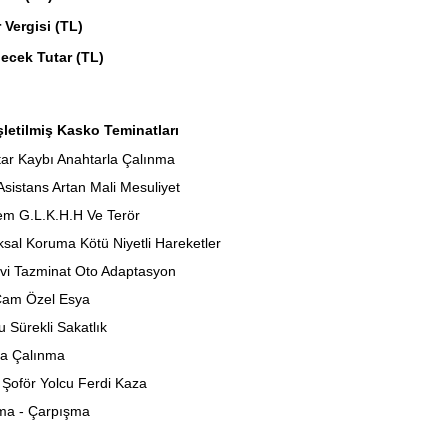
 Vergisi (TL)
ecek Tutar (TL)
letilmiş Kasko Teminatları
ar Kaybı Anahtarla Çalınma
Asistans Artan Mali Mesuliyet
m G.L.K.H.H Ve Terör
sal Koruma Kötü Niyetli Hareketler
i Tazminat Oto Adaptasyon
Cam Özel Esya
u Sürekli Sakatlık
a Çalınma
Şoför Yolcu Ferdi Kaza
ma - Çarpışma