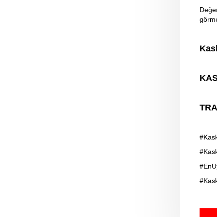
Değer
görme
Kask
KAS
TRA
#Kask
#Kas
#EnU
#Kask