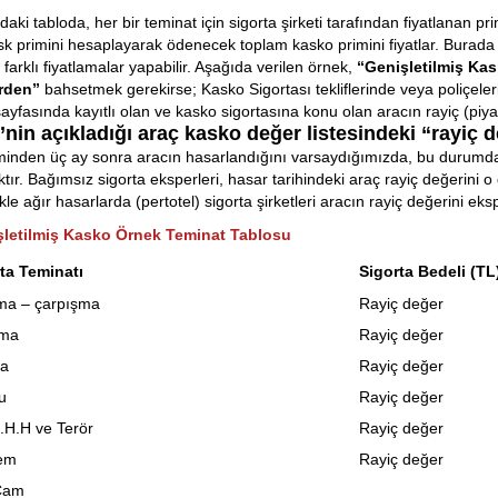
aki tabloda, her bir teminat için sigorta şirketi tarafından fiyatlanan priml
isk primini hesaplayarak ödenecek toplam kasko primini fiyatlar. Burada fa
 farklı fiyatlamalar yapabilir. Aşağıda verilen örnek,
“
Genişletilmiş Kask
rden”
bahsetmek gerekirse; Kasko Sigortası tekliflerinde veya poliçeleri
ayfasında kayıtlı olan ve kasko sigortasına konu olan aracın rayiç (piyasa)
nin açıkladığı araç kasko değer listesindeki
“rayiç d
minden üç ay sonra aracın hasarlandığını varsaydığımızda, bu durum
ktır. Bağımsız sigorta eksperleri, hasar tarihindeki araç rayiç değerini
kle ağır hasarlarda (pertotel) sigorta şirketleri aracın rayiç değerini eksper
şletilmiş Kasko Örnek Teminat Tablosu
ta Teminatı
Sigorta Bedeli (TL
ma – çarpışma
Rayiç değer
nma
Rayiç değer
a
Rayiç değer
u
Rayiç değer
.H.H ve Terör
Rayiç değer
em
Rayiç değer
Cam