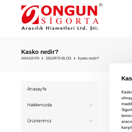
Kasko nedir?
ANASAYFA
SİGORTA BLOG
Kasko nedir?
Kas
Anasayfa
Kasko
olmay
maddi
Hakkımızda
Sigor
temin
Ürünlerimiz
aracı
karşı