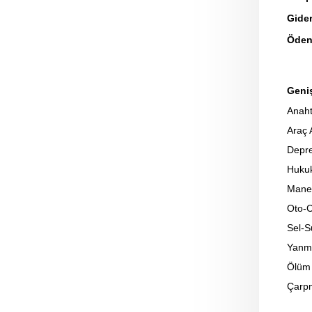
Gider
Öden
Geniş
Anaht
Araç 
Depre
Hukuk
Manev
Oto-
Sel-S
Yanm
Ölüm 
Çarp