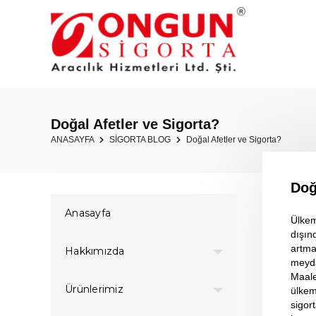
Doğal Afetler ve Sigorta?
ANASAYFA
SİGORTA BLOG
Doğal Afetler ve Sigorta?
Doğ
Anasayfa
Ülkem
dışın
artma
Hakkımızda
meyda
Maale
Ürünlerimiz
ülkem
sigor