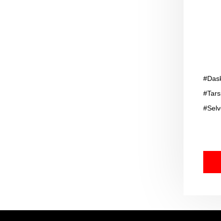
#Dask
#Tars
#Selv