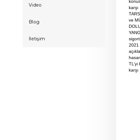
konus
Video
karşı
TARSİ
ve MÜ
Blog
DOLU
YANGI
İletişim
sigor
2021 
açıkl
hasar
TL’yi
karşı