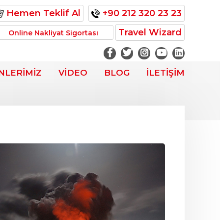
Hemen Teklif Al
+90 212 320 23 23
Travel Wizard
Online Nakliyat Sigortası
NLERİMİZ
VİDEO
BLOG
İLETİŞİM