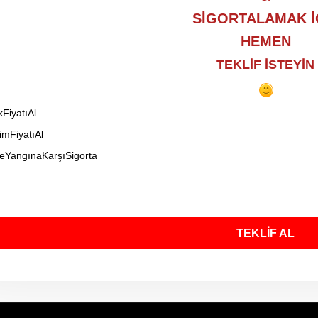
SİGORTALAMAK İ
HEMEN
TEKLİF İSTEYİN
FiyatıAl
imFiyatıAl
eYangınaKarşıSigorta
TEKLİF AL