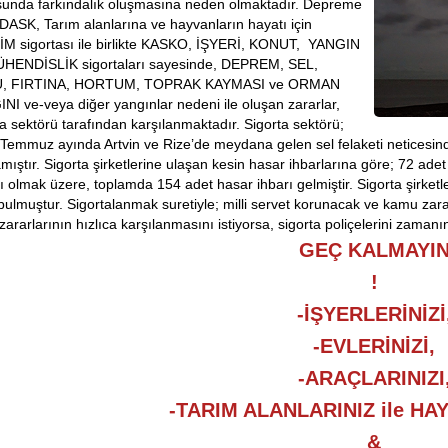
unda farkındalık oluşmasına neden olmaktadır. Depreme
 DASK, Tarım alanlarına ve hayvanların hayatı için
M sigortası ile birlikte KASKO, İŞYERİ, KONUT, YANGIN
HENDİSLİK sigortaları sayesinde, DEPREM, SEL,
, FIRTINA, HORTUM, TOPRAK KAYMASI ve ORMAN
NI ve-veya diğer yangınlar nedeni ile oluşan zararlar,
ta sektörü tarafından karşılanmaktadır. Sigorta sektörü;
Temmuz ayında Artvin ve Rize’de meydana gelen sel felaketi neticesi
amıştır. Sigorta şirketlerine ulaşan kesin hasar ihbarlarına göre; 72 ade
ı olmak üzere, toplamda 154 adet hasar ihbarı gelmiştir. Sigorta şirketler
 bulmuştur. Sigortalanmak suretiyle; milli servet korunacak ve kamu zarar
 zararlarının hızlıca karşılanmasını istiyorsa, sigorta poliçelerini zaman
GEÇ KALMAYI
!
-İŞYERLERİNİZİ
-EVLERİNİZİ,
-ARAÇLARINIZI
-TARIM ALANLARINIZ ile HA
&